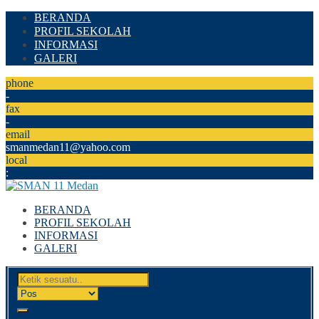
BERANDA
PROFIL SEKOLAH
INFORMASI
GALERI
phone
-
fax
-
email
smanmedan11@yahoo.com
local
:
BERANDA
PROFIL SEKOLAH
INFORMASI
GALERI