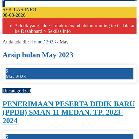
SEKILAS INFO
08-08-2026
3 detik yang lalu
/ Untuk menambahkan running text silahkan
ke Dashboard > Sekilas Info
Anda ada di :
Home
/
2023
/
May
Arsip bulan May 2023
5
May 2023
0
Uncategorized
PENERIMAAN PESERTA DIDIK BARU
(PPDB) SMAN 11 MEDAN. TP. 2023-
2024
5