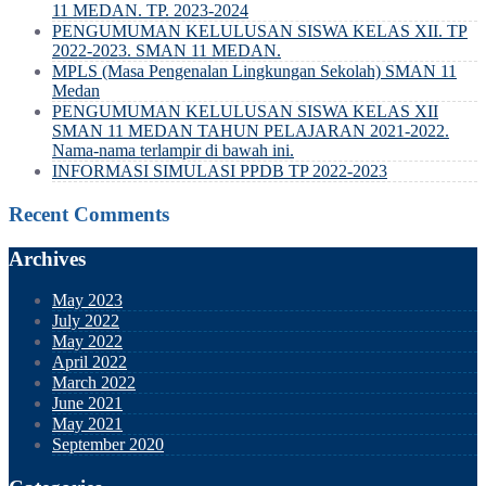
11 MEDAN. TP. 2023-2024
PENGUMUMAN KELULUSAN SISWA KELAS XII. TP
2022-2023. SMAN 11 MEDAN.
MPLS (Masa Pengenalan Lingkungan Sekolah) SMAN 11
Medan
PENGUMUMAN KELULUSAN SISWA KELAS XII
SMAN 11 MEDAN TAHUN PELAJARAN 2021-2022.
Nama-nama terlampir di bawah ini.
INFORMASI SIMULASI PPDB TP 2022-2023
Recent Comments
Archives
May 2023
July 2022
May 2022
April 2022
March 2022
June 2021
May 2021
September 2020