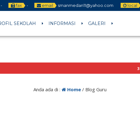
-
fax
-
email
smanmedan11@yahoo.com
local
ROFIL SEKOLAH
INFORMASI
GALERI
3 det
Anda ada di :
Home
/
Blog Guru