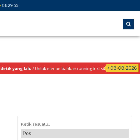
06
:
29
56
08-08-2026
ik yang lalu
/ Untuk menambahkan running text silahkan ke Dashboard > 