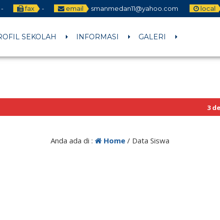
-
fax
-
email
smanmedan11@yahoo.com
local
ROFIL SEKOLAH
INFORMASI
GALERI
3 detik 
Sekilas 
Anda ada di :
Home
/
Data Siswa