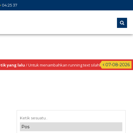
04
:
25
38
07-08-2026
yang lalu
/ Untuk menambahkan running text silahkan ke Dashboard >
Info