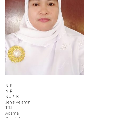
NIK
:
NIP
:
NUPTK
:
Jenis Kelamin
:
T.T.L
:
Agama
: