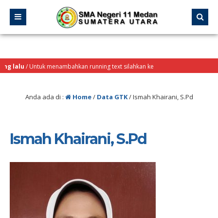
 lalu
/ Untuk menambahkan running text silahkan ke
ekilas Info
Anda ada di :
Home
/
Data GTK
/
Ismah Khairani, S.Pd
Ismah Khairani, S.Pd