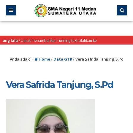
ng lalu
/ Untuk menambahkan running text silahkan ke
 Sekilas Info
Anda ada di :
Home
/
Data GTK
/
Vera Safrida Tanjung, S.Pd
Vera Safrida Tanjung, S.Pd