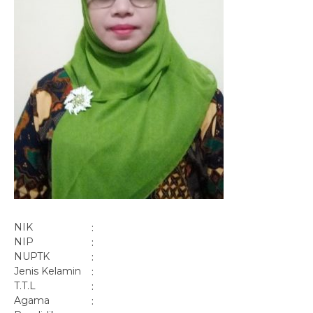
NIK
:
NIP
:
NUPTK
:
Jenis Kelamin
:
T.T.L
:
Agama
: