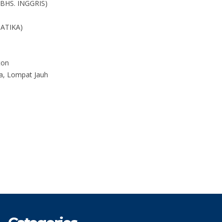
 (BHS. INGGRIS)
MATIKA)
ton
ja, Lompat Jauh