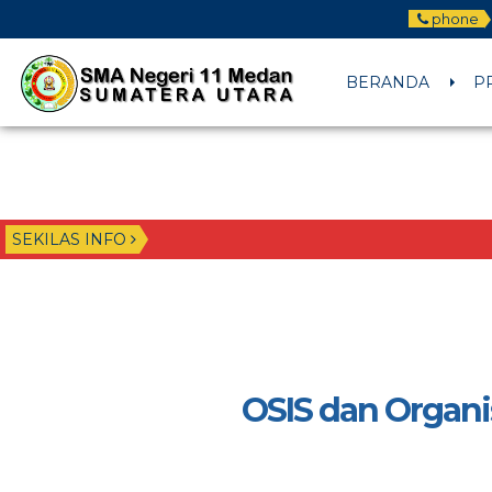
phone
BERANDA
P
SEKILAS INFO
OSIS dan Organis