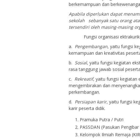
berkemampuan dan berkewenangan 
Apabila diperlukan dapat menam
sekolah sebanyak satu orang ata
tersendiri oleh masing-masing org
Fungsi organisasi ektrakurikule
a.
Pengembangan
, yaitu fungsi 
kemampuan dan kreativitas peserta
b.
Sosial
, yaitu fungsi kegiatan 
rasa tanggung jawab sosial peserta 
c.
Rekreatif
, yaitu fungsi kegiata
mengembirakan dan menyenangkan 
perkembangan.
d.
Persiapan karir
, yaitu fungsi k
karir peserta didik.
Pramuka Putra / Putri
PASSDAN (Pasukan Pengibar
Kelompok Ilmiah Remaja (KIR