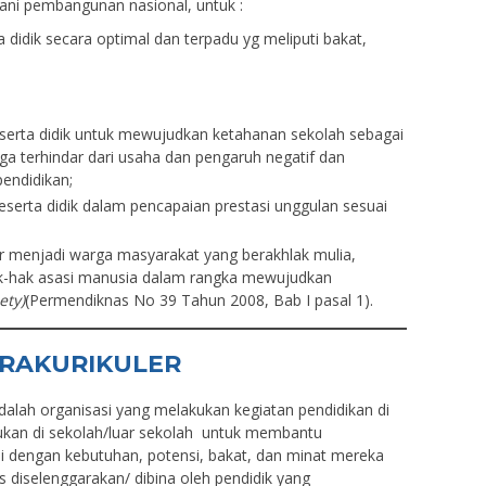
ani pembangunan nasional, untuk :
didik secara optimal dan terpadu yg meliputi bakat,
erta didik untuk mewujudkan ketahanan sekolah sebagai
ga terhindar dari usaha dan pengaruh negatif dan
endidikan;
eserta didik dalam pencapaian prestasi unggulan sesuai
r menjadi warga masyarakat yang berakhlak mulia,
k-hak asasi manusia dalam rangka mewujudkan
iety)
(Permendiknas No 39 Tahun 2008, Bab I pasal 1).
TRAKUR
I
KULER
adalah organisasi yang melakukan kegiatan pendidikan di
akukan di sekolah/luar sekolah untuk membantu
i dengan kebutuhan, potensi, bakat, dan minat mereka
s diselenggarakan/ dibina oleh pendidik yang