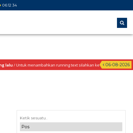
06
:
12
34
06-08-2026
tuk menambahkan running text silahkan ke Dashboard >