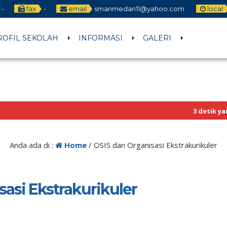
-
fax
-
email
smanmedan11@yahoo.com
local
ROFIL SEKOLAH
INFORMASI
GALERI
3 detik yang lalu
/ Un
Sekilas Info
Anda ada di :
Home
/
OSIS dan Organisasi Ekstrakurikuler
asi Ekstrakurikuler