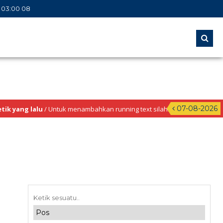
03
:
00
09
07-08-2026
ang lalu
/ Untuk menambahkan running text silahkan ke Dashboard > Seki