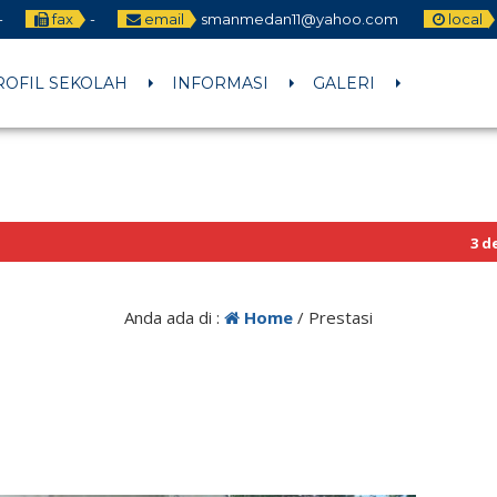
-
fax
-
email
smanmedan11@yahoo.com
local
ROFIL SEKOLAH
INFORMASI
GALERI
3 detik y
Anda ada di :
Home
/
Prestasi