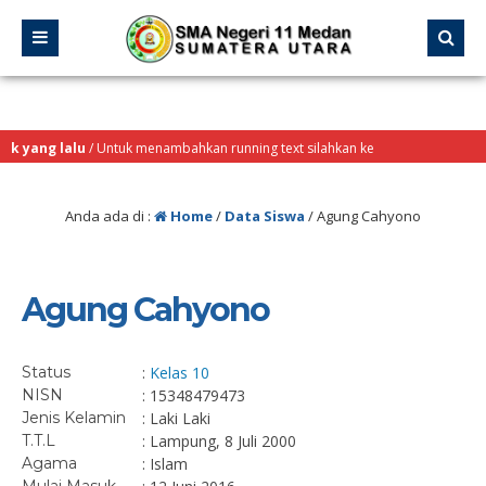
k yang lalu
/ Untuk menambahkan running text silahkan ke
ard > Sekilas Info
Anda ada di :
Home
/
Data Siswa
/
Agung Cahyono
Agung Cahyono
Status
:
Kelas 10
NISN
: 15348479473
Jenis Kelamin
: Laki Laki
T.T.L
: Lampung, 8 Juli 2000
Agama
: Islam