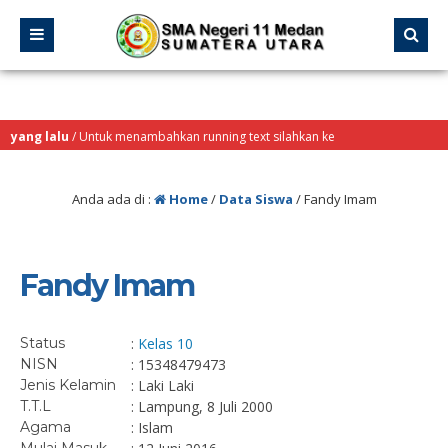
 yang lalu
/ Untuk menambahkan running text silahkan ke
d > Sekilas Info
Anda ada di :
Home
/
Data Siswa
/
Fandy Imam
Fandy Imam
Status
:
Kelas 10
NISN
: 15348479473
Jenis Kelamin
: Laki Laki
T.T.L
: Lampung, 8 Juli 2000
Agama
: Islam