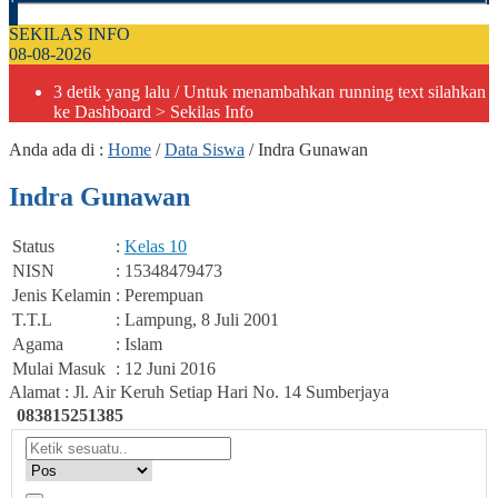
SEKILAS INFO
08-08-2026
3 detik yang lalu
/ Untuk menambahkan running text silahkan
ke Dashboard > Sekilas Info
Anda ada di :
Home
/
Data Siswa
/
Indra Gunawan
Indra Gunawan
Status
:
Kelas 10
NISN
: 15348479473
Jenis Kelamin
: Perempuan
T.T.L
: Lampung, 8 Juli 2001
Agama
: Islam
Mulai Masuk
: 12 Juni 2016
Alamat : Jl. Air Keruh Setiap Hari No. 14 Sumberjaya
083815251385