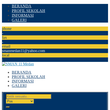
BERANDA
PROFIL SEKOLAH
INFORMASI
GALERI
phone
-
fax
-
email
smanmedan11@yahoo.com
local
:
BERANDA
PROFIL SEKOLAH
INFORMASI
GALERI