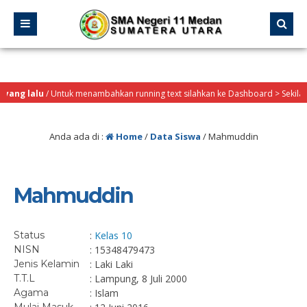
ang lalu
/ Untuk menambahkan running text silahkan ke Dashboard > Sekilas In
Anda ada di :
Home
/
Data Siswa
/
Mahmuddin
Mahmuddin
Status
:
Kelas 10
NISN
: 15348479473
Jenis Kelamin
: Laki Laki
T.T.L
: Lampung, 8 Juli 2000
Agama
: Islam