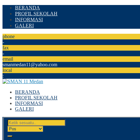
BERANDA
PROFIL SEKOLAH
INFORMASI
GALERI
phone
-
fax
-
email
smanmedan11@yahoo.com
local
:
BERANDA
PROFIL SEKOLAH
INFORMASI
GALERI