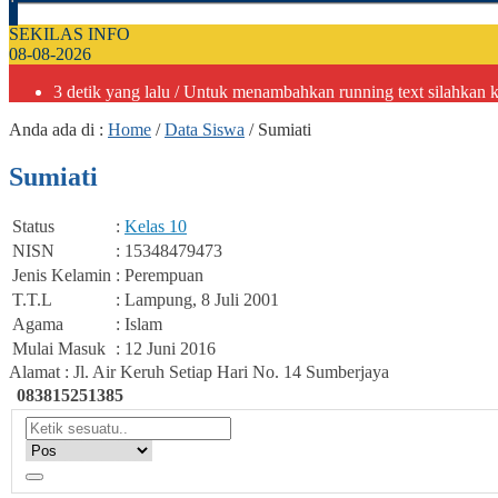
SEKILAS INFO
08-08-2026
3 detik yang lalu
/ Untuk menambahkan running text silahkan k
Anda ada di :
Home
/
Data Siswa
/
Sumiati
Sumiati
Status
:
Kelas 10
NISN
: 15348479473
Jenis Kelamin
: Perempuan
T.T.L
: Lampung, 8 Juli 2001
Agama
: Islam
Mulai Masuk
: 12 Juni 2016
Alamat : Jl. Air Keruh Setiap Hari No. 14 Sumberjaya
083815251385