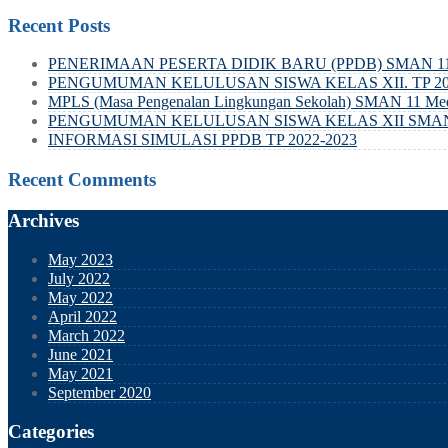
Recent Posts
PENERIMAAN PESERTA DIDIK BARU (PPDB) SMAN 11 
PENGUMUMAN KELULUSAN SISWA KELAS XII. TP 202
MPLS (Masa Pengenalan Lingkungan Sekolah) SMAN 11 Me
PENGUMUMAN KELULUSAN SISWA KELAS XII SMAN 11 M
INFORMASI SIMULASI PPDB TP 2022-2023
Recent Comments
Archives
May 2023
July 2022
May 2022
April 2022
March 2022
June 2021
May 2021
September 2020
Categories