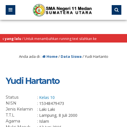
k yang lalu
/ Untuk menambahkan running text silahkan ke
rd > Sekilas Info
Anda ada di :
Home
/
Data Siswa
/
Yudi Hartanto
Yudi Hartanto
Status
:
Kelas 10
NISN
: 15348479473
Jenis Kelamin
: Laki Laki
T.T.L
: Lampung, 8 Juli 2000
Agama
: Islam