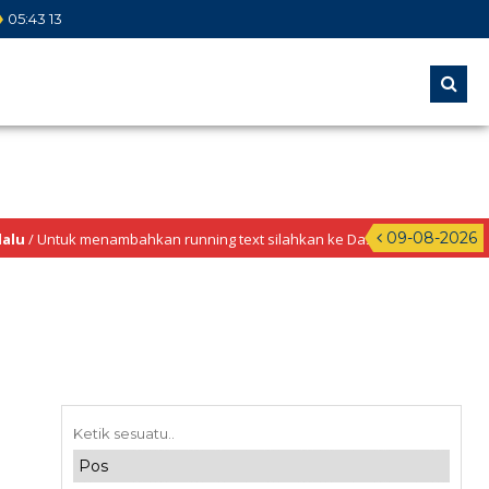
05
:
43
14
09-08-2026
menambahkan running text silahkan ke Dashboard >