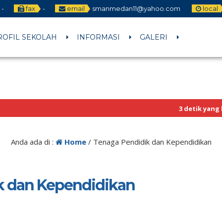
-
fax
-
email
smanmedan11@yahoo.com
local
ROFIL SEKOLAH
INFORMASI
GALERI
3 detik yang lalu
/ Untuk 
Sekilas Info
Anda ada di :
Home
/
Tenaga Pendidik dan Kependidikan
k dan Kependidikan