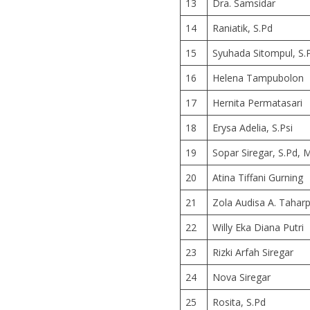
13
Dra. Samsidar
14
Raniatik, S.Pd
15
Syuhada Sitompul, S.
16
Helena Tampubolon
17
Hernita Permatasari
18
Erysa Adelia, S.Psi
19
Sopar Siregar, S.Pd, M
20
Atina Tiffani Gurning
21
Zola Audisa A. Tahar
22
Willy Eka Diana Putri
23
Rizki Arfah Siregar
24
Nova Siregar
25
Rosita, S.Pd